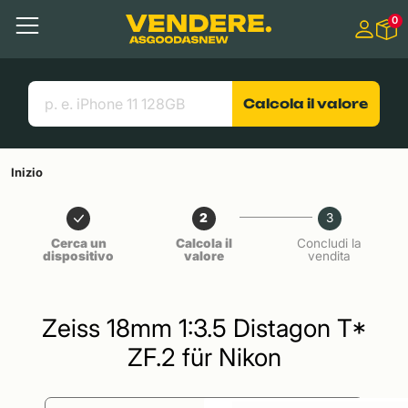
Salta a
0
Contenuto principale
Menu
Cerca
Link utili
Calcola il valore
Inizio
2
3
Cerca un
Calcola il
Concludi la
dispositivo
valore
vendita
Zeiss 18mm 1:3.5 Distagon T*
ZF.2 für Nikon