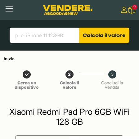
Salta a
0
Contenuto principale
Menu
Cerca
Link utili
Calcola il valore
Inizio
2
3
Cerca un
Calcola il
Concludi la
dispositivo
valore
vendita
Xiaomi Redmi Pad Pro 6GB WiFi
128 GB