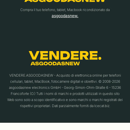
Compra il tuo telefono, tablet, Macbook ricondizionato da
asgoodasnew.
VENDERE.ASGOODASNEW - Acquisto di elettronica online per telefoni
cellulari, tablet, MacBook, fotocamere digitali e obiettivi. © 2008-2026
asgoodasnew electronics GmbH - Georg-Simon-Ohm-Straße 6 - 15236
Francoforte (O.) Tutti i nomi di marchi e prodotti utilizzati in questo sito
Web sono solo a scopo identificativo e sono marchi o marchi registrati dei
rispettivi proprietari. Dati parzialmente forniti da Icecat.biz.