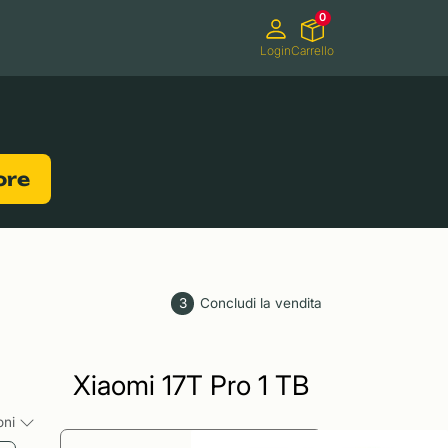
0
Login
Carrello
Videocamere
Videogiochi
lore
3
Concludi la vendita
Xiaomi 17T Pro 1 TB
ioni