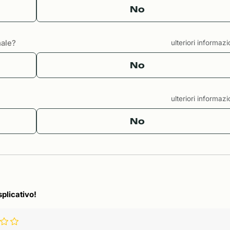
No
nale?
ulteriori informaz
No
ulteriori informaz
No
splicativo!