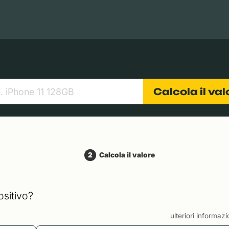
Books
Tablets
Fotocamere
Obiettivi
Calcola il va
2
Calcola il valore
ositivo?
ulteriori informaz