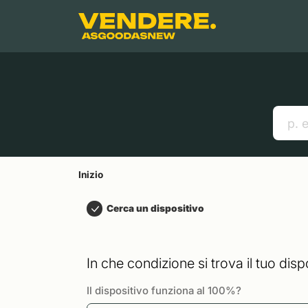
Salta a
Contenuto principale
Menu
Cerca
Inizio
Smartphones
Mac
Link utili
Inizio
Cerca un dispositivo
In che condizione si trova il tuo disp
Il dispositivo funziona al 100%?