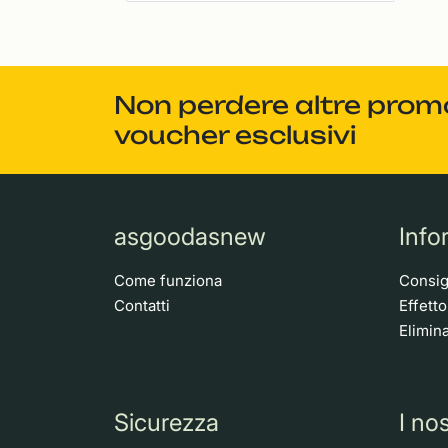
Non perdere altre promoz
voucher esclusivi
asgoodasnew
Info
Come funziona
Consigl
Contatti
Effett
Elimina
Sicurezza
I nos