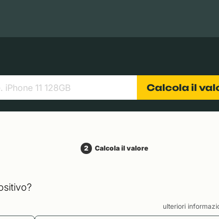
Books
Tablets
Fotocamere
Obiettivi
Calcola il va
2
Calcola il valore
ositivo?
ulteriori informaz