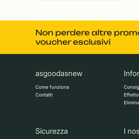
Non perdere altre promoz
voucher esclusivi
asgoodasnew
Info
Come funziona
Consigl
Contatti
Effett
Elimina
Sicurezza
I nos