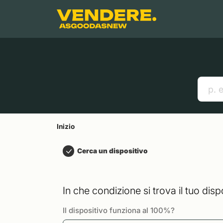
Salta a
Contenuto principale
Menu
Cerca
Inizio
Smartphones
Mac
Link utili
Inizio
Cerca un dispositivo
In che condizione si trova il tuo disp
Il dispositivo funziona al 100%?