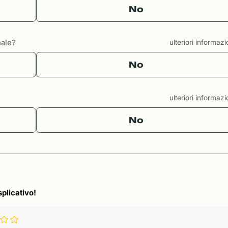
No
nale?
ulteriori informaz
No
ulteriori informaz
No
splicativo!