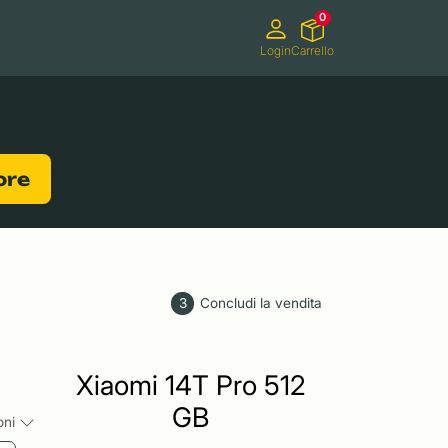
0
Login
Carrello
Videocamere
Videogiochi
lore
3
Concludi la vendita
Xiaomi 14T Pro 512
GB
ioni