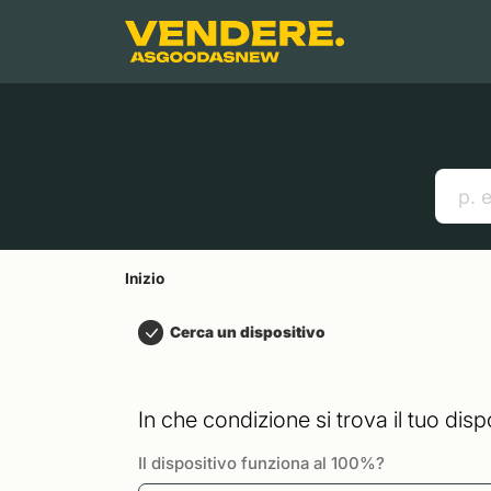
Salta a
Contenuto principale
Menu
Cerca
Inizio
Smartphones
Mac
Link utili
Inizio
Cerca un dispositivo
In che condizione si trova il tuo disp
Il dispositivo funziona al 100%?