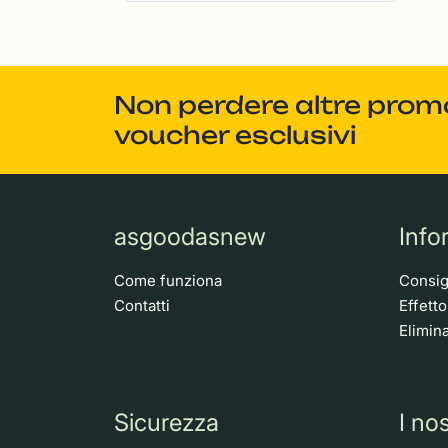
Non perdere altre promoz
voucher esclusivi
asgoodasnew
Info
Come funziona
Consigl
Contatti
Effett
Elimina
Sicurezza
I nos