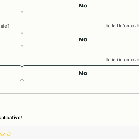
No
nale?
ulteriori informaz
No
ulteriori informaz
No
splicativo!