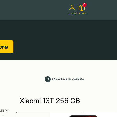
0
Login
Carrello
Videocamere
Videogiochi
lore
3
Concludi la vendita
Xiaomi 13T 256 GB
ioni