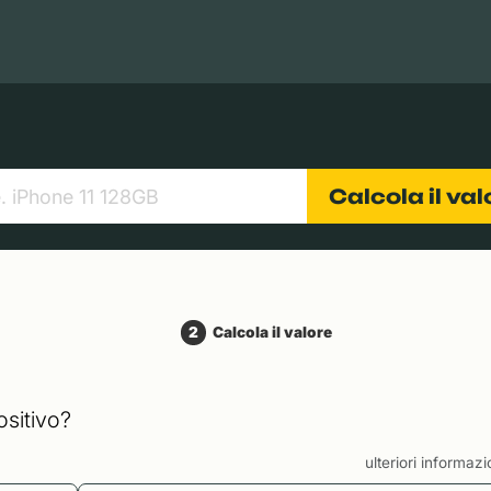
Books
Tablets
Fotocamere
Obiettivi
Calcola il va
2
Calcola il valore
ositivo?
ulteriori informaz