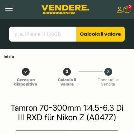
Salta a
0
Contenuto principale
Menu
Cerca
Link utili
Calcola il valore
Inizio
2
3
Cerca un
Calcola il
Concludi la
dispositivo
valore
vendita
Tamron 70-300mm 1:4.5-6.3 Di
III RXD für Nikon Z (A047Z)