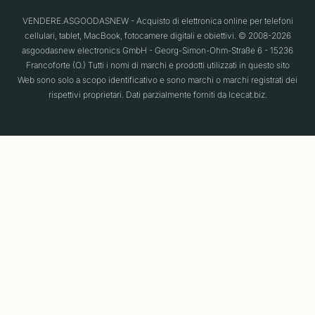
VENDERE.ASGOODASNEW - Acquisto di elettronica online per telefoni
cellulari, tablet, MacBook, fotocamere digitali e obiettivi. © 2008-2026
asgoodasnew electronics GmbH - Georg-Simon-Ohm-Straße 6 - 15236
Francoforte (O.) Tutti i nomi di marchi e prodotti utilizzati in questo sito
Web sono solo a scopo identificativo e sono marchi o marchi registrati dei
rispettivi proprietari. Dati parzialmente forniti da Icecat.biz.