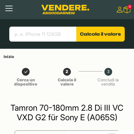
Salta a
0
Contenuto principale
Menu
Cerca
Link utili
Calcola il valore
Inizio
2
3
Cerca un
Calcola il
Concludi la
dispositivo
valore
vendita
Tamron 70-180mm 2.8 Di III VC
VXD G2 für Sony E (A065S)