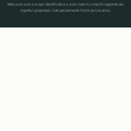
Web sono solo a scopo identificativo e sono marchi o marchi registrati dei
rispettivi proprietari. Dati parzialmente forniti da Icecat.biz.