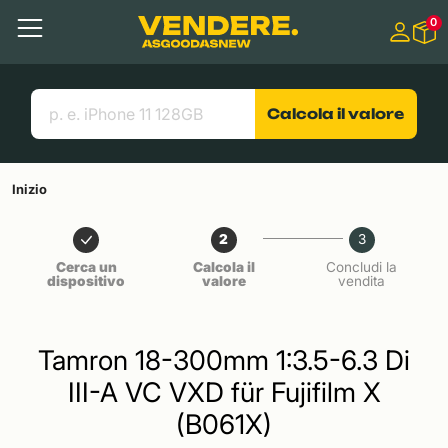
Salta a
0
Contenuto principale
Menu
Cerca
Link utili
Calcola il valore
Inizio
2
3
Cerca un
Calcola il
Concludi la
dispositivo
valore
vendita
Tamron 18-300mm 1:3.5-6.3 Di
III-A VC VXD für Fujifilm X
(B061X)