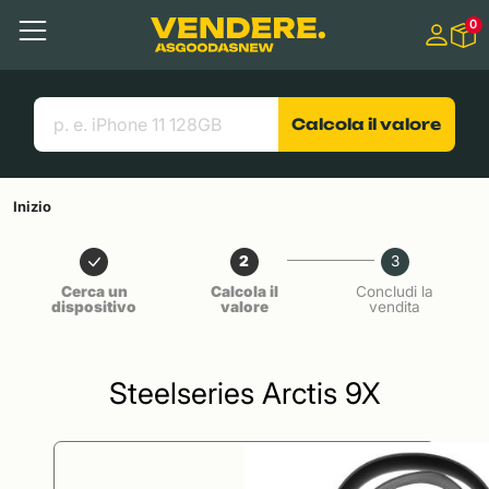
Salta a
0
Contenuto principale
Menu
Cerca
Link utili
Calcola il valore
Inizio
2
3
Cerca un
Calcola il
Concludi la
dispositivo
valore
vendita
Steelseries Arctis 9X