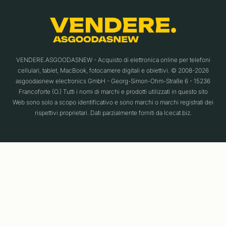
VENDERE.ASGOODASNEW - Acquisto di elettronica online per telefoni
cellulari, tablet, MacBook, fotocamere digitali e obiettivi. © 2008-2026
asgoodasnew electronics GmbH - Georg-Simon-Ohm-Straße 6 - 15236
Francoforte (O.) Tutti i nomi di marchi e prodotti utilizzati in questo sito
Web sono solo a scopo identificativo e sono marchi o marchi registrati dei
rispettivi proprietari. Dati parzialmente forniti da Icecat.biz.