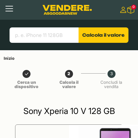
Salta a
0
Contenuto principale
Menu
Cerca
Link utili
Calcola il valore
Inizio
2
3
Cerca un
Calcola il
Concludi la
dispositivo
valore
vendita
Sony Xperia 10 V 128 GB