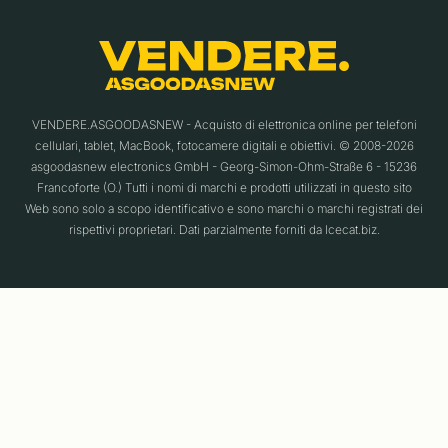
VENDERE.ASGOODASNEW - Acquisto di elettronica online per telefoni
cellulari, tablet, MacBook, fotocamere digitali e obiettivi. © 2008-2026
asgoodasnew electronics GmbH - Georg-Simon-Ohm-Straße 6 - 15236
Francoforte (O.) Tutti i nomi di marchi e prodotti utilizzati in questo sito
Web sono solo a scopo identificativo e sono marchi o marchi registrati dei
rispettivi proprietari. Dati parzialmente forniti da Icecat.biz.