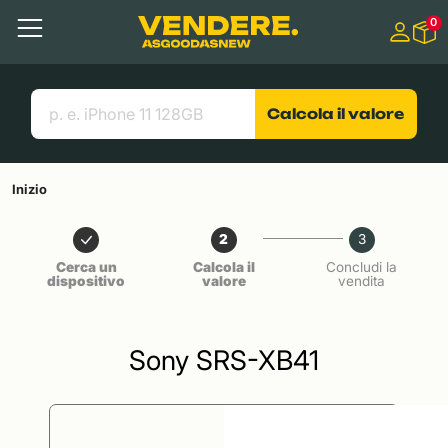
Salta a
0
Contenuto principale
Menu
Cerca
Link utili
Calcola il valore
Inizio
2
3
Cerca un
Calcola il
Concludi la
dispositivo
valore
vendita
Sony SRS-XB41