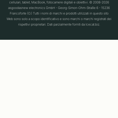
cellulari, tablet, MacBook, fotocamere digitali e obiettivi. © 2008-2026
asgoodasnew electronics GmbH - Georg-Simon-Ohm-Straße 6 - 15236
Francoforte (O.) Tutti i nomi di marchi e prodotti utilizzati in questo sito
Web sono solo a scopo identificativo e sono marchi o marchi registrati dei
rispettivi proprietari. Dati parzialmente forniti da Icecat.biz.