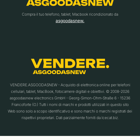
Compra il tuo telefono, tablet, Macbook ricondizionato da
asgoodasnew.
VENDERE.ASGOODASNEW - Acquisto di elettronica online per telefoni
cellulari, tablet, MacBook, fotocamere digitali e obiettivi. © 2008-2026
asgoodasnew electronics GmbH - Georg-Simon-Ohm-Straße 6 - 15236
Francoforte (O.) Tutti i nomi di marchi e prodotti utilizzati in questo sito
Web sono solo a scopo identificativo e sono marchi o marchi registrati dei
rispettivi proprietari. Dati parzialmente forniti da Icecat.biz.