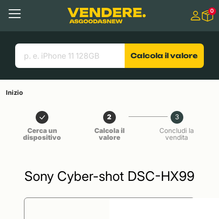
Salta a
0
Contenuto principale
Menu
Cerca
Link utili
Calcola il valore
Inizio
2
3
Cerca un
Calcola il
Concludi la
dispositivo
valore
vendita
Sony Cyber-shot DSC-HX99