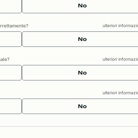
No
correttamente?
ulteriori informaz
No
nale?
ulteriori informaz
No
ulteriori informaz
No