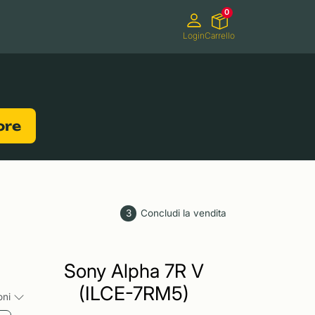
0
Login
Carrello
Videocamere
Videogiochi
lore
3
Concludi la vendita
Sony Alpha 7R V
(ILCE-7RM5)
ioni