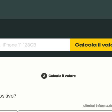
Books
Tablets
Fotocamere
Obiettivi
Calcola il va
2
Calcola il valore
ositivo?
ulteriori informaz