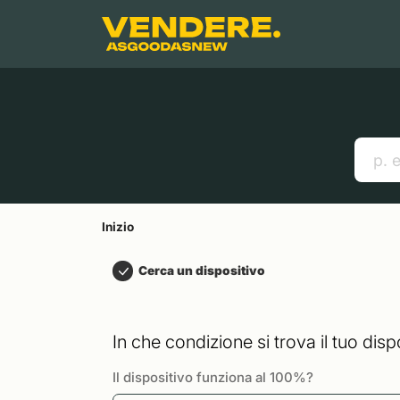
Salta a
Contenuto principale
Menu
Cerca
Inizio
Smartphones
Mac
Link utili
Inizio
Cerca un dispositivo
In che condizione si trova il tuo disp
Il dispositivo funziona al 100%?