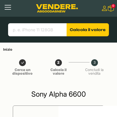
Salta a
0
Contenuto principale
Menu
Cerca
Link utili
Calcola il valore
Inizio
2
3
Cerca un
Calcola il
Concludi la
dispositivo
valore
vendita
Sony Alpha 6600