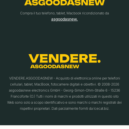
Compra il tuo telefono, tablet, Macbook ricondizionato da
asgoodasnew.
VENDERE.ASGOODASNEW - Acquisto di elettronica online per telefoni
cellulari, tablet, MacBook, fotocamere digitali e obiettivi. © 2008-2026
asgoodasnew electronics GmbH - Georg-Simon-Ohm-Straße 6 - 15236
Francoforte (O.) Tutti i nomi di marchi e prodotti utilizzati in questo sito
Web sono solo a scopo identificativo e sono marchi o marchi registrati dei
rispettivi proprietari. Dati parzialmente forniti da Icecat.biz.