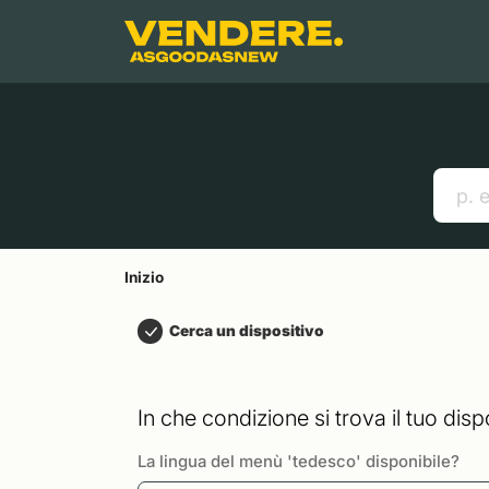
Salta a
Contenuto principale
Menu
Cerca
Inizio
Smartphones
Mac
Link utili
Inizio
Cerca un dispositivo
In che condizione si trova il tuo disp
La lingua del menù 'tedesco' disponibile?