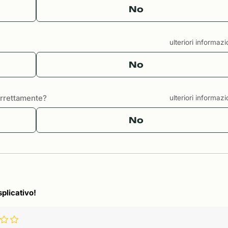
No
ulteriori informaz
No
correttamente?
ulteriori informaz
No
splicativo!