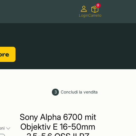
0
Login
Carrello
Videocamere
Videogiochi
lore
3
Concludi la vendita
Sony Alpha 6700 mit
Objektiv E 16-50mm
ioni