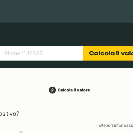
Books
Tablets
Fotocamere
Obiettivi
Calcola il va
2
Calcola il valore
ositivo?
ulteriori informaz