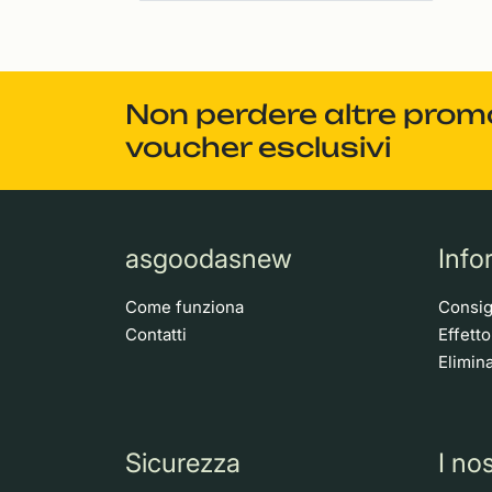
Non perdere altre promoz
voucher esclusivi
asgoodasnew
Info
Come funziona
Consigl
Contatti
Effett
Elimina
Sicurezza
I nos