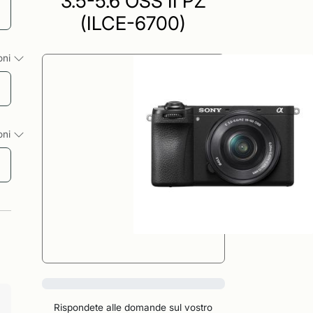
3.5-5.6 OSS II PZ
(ILCE-6700)
ioni
ioni
0%
Rispondete alle domande sul vostro