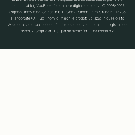
cellulari, tablet, MacBook, fotocamere digitali e obiettivi. © 2008-2026
asgoodasnew electronics GmbH - Georg-Simon-Ohm-Straße 6 - 15236
Francoforte (O.) Tutti i nomi di marchi e prodotti utilizzati in questo sito
Web sono solo a scopo identificativo e sono marchi o marchi registrati dei
rispettivi proprietari. Dati parzialmente forniti da Icecat.biz.