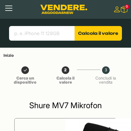
Salta a
0
Contenuto principale
Menu
Cerca
Link utili
Calcola il valore
Inizio
2
3
Cerca un
Calcola il
Concludi la
dispositivo
valore
vendita
Shure MV7 Mikrofon