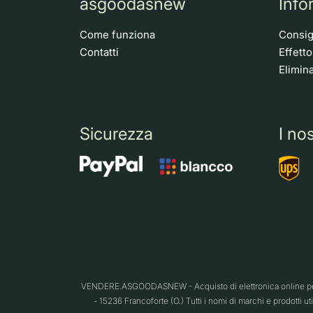
asgoodasnew
Info
Come funziona
Consigl
Contatti
Effett
Elimina
Sicurezza
I nos
VENDERE.ASGOODASNEW - Acquisto di elettronica online per 
- 15236 Francoforte (O.) Tutti i nomi di marchi e prodotti ut