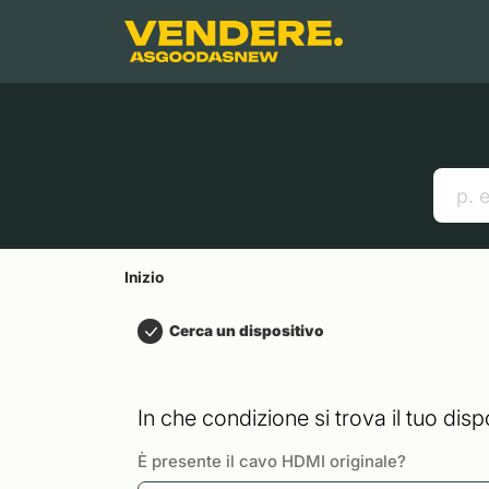
Salta a
Contenuto principale
Menu
Cerca
Inizio
Smartphones
Mac
Link utili
Inizio
Cerca un dispositivo
In che condizione si trova il tuo disp
È presente il cavo HDMI originale?