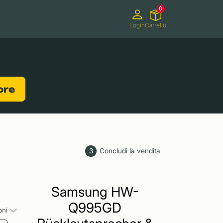
0
Login
Carrello
Videocamere
Videogiochi
lore
3
Concludi la vendita
Samsung HW-
Q995GD
ioni