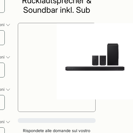
Rücklautsprecher &
Soundbar inkl. Sub
ioni
ioni
ioni
0%
ioni
Rispondete alle domande sul vostro