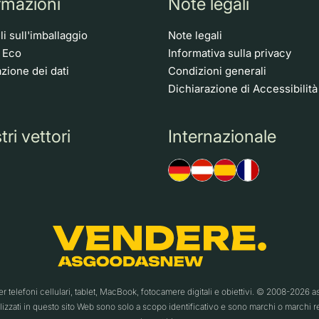
rmazioni
Note legali
i sull'imballaggio
Note legali
o Eco
Informativa sulla privacy
zione dei dati
Condizioni generali
Dichiarazione di Accessibilità
tri vettori
Internazionale
telefoni cellulari, tablet, MacBook, fotocamere digitali e obiettivi. © 2008-20
ilizzati in questo sito Web sono solo a scopo identificativo e sono marchi o marchi regis