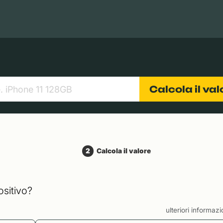
Books
Tablets
Fotocamere
Obiettivi
Calcola il va
2
Calcola il valore
ositivo?
ulteriori informaz