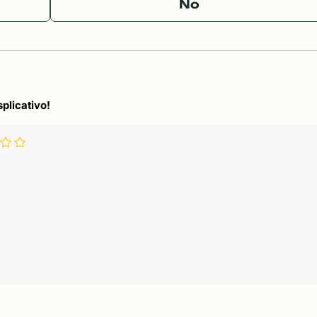
No
splicativo!