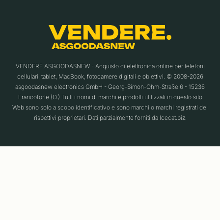
VENDERE.ASGOODASNEW - Acquisto di elettronica online per telefoni
cellulari, tablet, MacBook, fotocamere digitali e obiettivi. © 2008-2026
asgoodasnew electronics GmbH - Georg-Simon-Ohm-Straße 6 - 15236
Francoforte (O.) Tutti i nomi di marchi e prodotti utilizzati in questo sito
Web sono solo a scopo identificativo e sono marchi o marchi registrati dei
rispettivi proprietari. Dati parzialmente forniti da Icecat.biz.