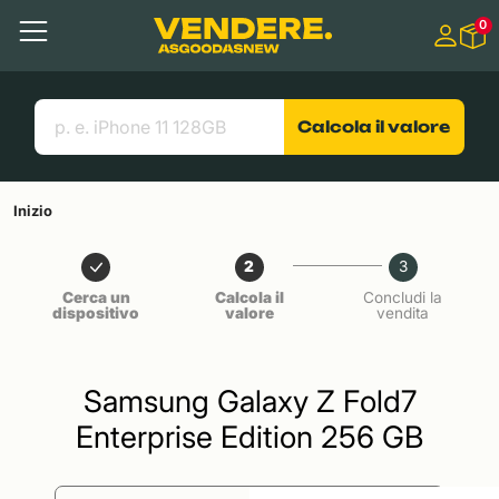
Salta a
0
Contenuto principale
Menu
Cerca
Link utili
Calcola il valore
Inizio
2
3
Cerca un
Calcola il
Concludi la
dispositivo
valore
vendita
Samsung Galaxy Z Fold7
Enterprise Edition 256 GB