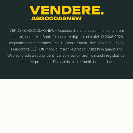
VENDERE.ASGOODASNEW - Acquisto di elettronica online per telefoni
cellulari, tablet, MacBook, fotocamere digitali e obiettivi. © 2008-2026
asgoodasnew electronics GmbH - Georg-Simon-Ohm-Straße 6 - 15236
Francoforte (O.) Tutti i nomi di marchi e prodotti utilizzati in questo sito
Web sono solo a scopo identificativo e sono marchi o marchi registrati dei
rispettivi proprietari. Dati parzialmente forniti da Icecat.biz.