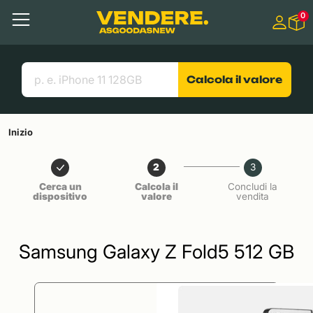
Salta a
0
Contenuto principale
Menu
Cerca
Link utili
Calcola il valore
Inizio
2
3
Cerca un
Calcola il
Concludi la
dispositivo
valore
vendita
Samsung Galaxy Z Fold5 512 GB