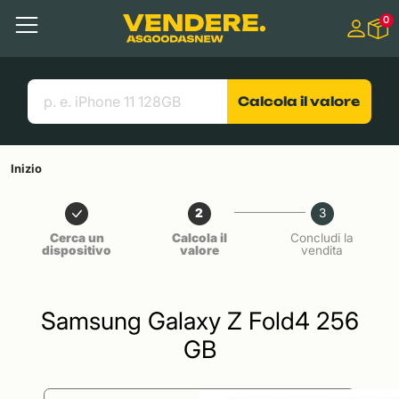
Salta a
0
Contenuto principale
Menu
Cerca
Link utili
Calcola il valore
Inizio
2
3
Cerca un
Calcola il
Concludi la
dispositivo
valore
vendita
Samsung Galaxy Z Fold4 256
GB