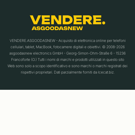
VENDERE.ASGOODASNEW - Acquisto di elettronica online per telefoni
cellulari, tablet, MacBook, fotocamere digitali e obiettivi. © 2008-2026
asgoodasnew electronics GmbH - Georg-Simon-Ohm-Straße 6 - 15236
Francoforte (O.) Tutti i nomi di marchi e prodotti utilizzati in questo sito
Web sono solo a scopo identificativo e sono marchi o marchi registrati dei
rispettivi proprietari. Dati parzialmente forniti da Icecat.biz.