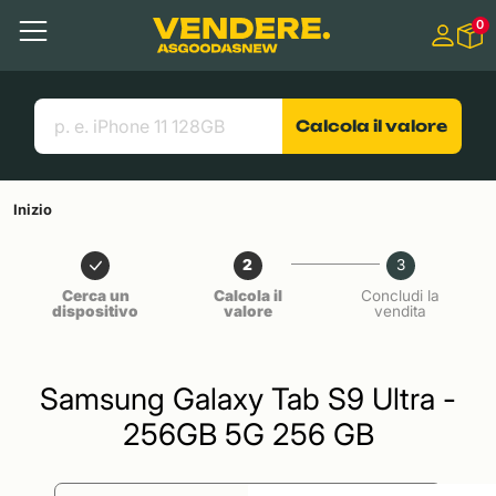
Salta a
0
Contenuto principale
Menu
Cerca
Link utili
Calcola il valore
Inizio
2
3
Cerca un
Calcola il
Concludi la
dispositivo
valore
vendita
Samsung Galaxy Tab S9 Ultra -
256GB 5G 256 GB