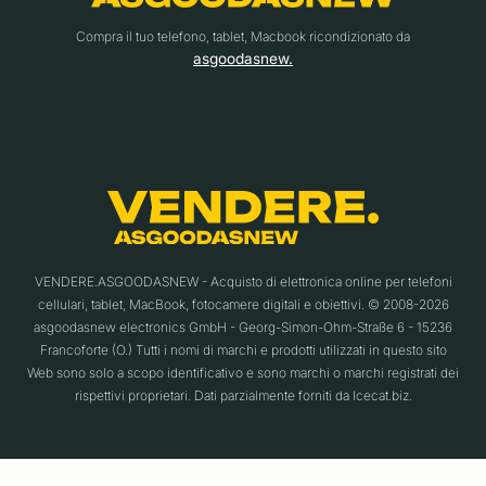
Compra il tuo telefono, tablet, Macbook ricondizionato da
asgoodasnew.
VENDERE.ASGOODASNEW - Acquisto di elettronica online per telefoni
cellulari, tablet, MacBook, fotocamere digitali e obiettivi. © 2008-2026
asgoodasnew electronics GmbH - Georg-Simon-Ohm-Straße 6 - 15236
Francoforte (O.) Tutti i nomi di marchi e prodotti utilizzati in questo sito
Web sono solo a scopo identificativo e sono marchi o marchi registrati dei
rispettivi proprietari. Dati parzialmente forniti da Icecat.biz.