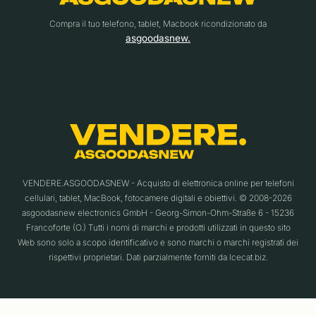
Compra il tuo telefono, tablet, Macbook ricondizionato da
asgoodasnew.
VENDERE.ASGOODASNEW - Acquisto di elettronica online per telefoni
cellulari, tablet, MacBook, fotocamere digitali e obiettivi. © 2008-2026
asgoodasnew electronics GmbH - Georg-Simon-Ohm-Straße 6 - 15236
Francoforte (O.) Tutti i nomi di marchi e prodotti utilizzati in questo sito
Web sono solo a scopo identificativo e sono marchi o marchi registrati dei
rispettivi proprietari. Dati parzialmente forniti da Icecat.biz.