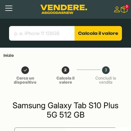
Salta a
0
Contenuto principale
Menu
Cerca
Link utili
Calcola il valore
Inizio
2
3
Cerca un
Calcola il
Concludi la
dispositivo
valore
vendita
Samsung Galaxy Tab S10 Plus
5G 512 GB