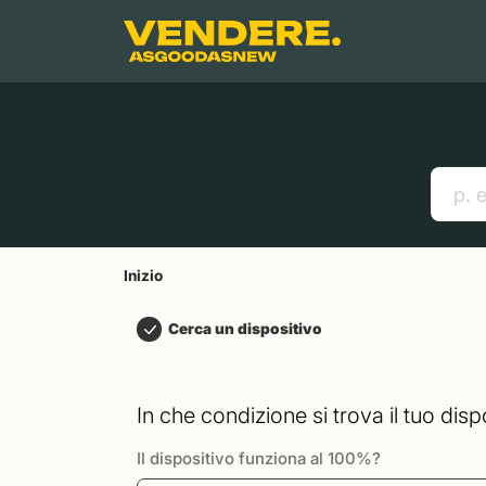
Salta a
Contenuto principale
Menu
Cerca
Inizio
Smartphones
Mac
Link utili
Inizio
Cerca un dispositivo
In che condizione si trova il tuo disp
Il dispositivo funziona al 100%?