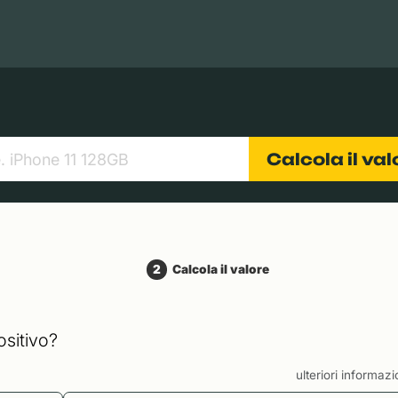
Books
Tablets
Fotocamere
Obiettivi
Calcola il va
2
Calcola il valore
ositivo?
ulteriori informaz