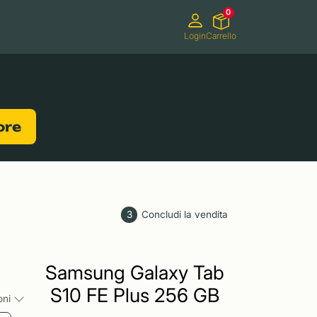
0
Login
Carrello
Videocamere
Videogiochi
lore
3
Concludi la vendita
Samsung Galaxy Tab
S10 FE Plus 256 GB
ioni