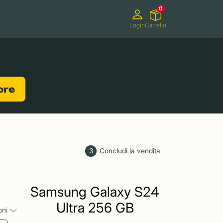
0
Login
Carrello
Videocamere
Videogiochi
lore
3
Concludi la vendita
Samsung Galaxy S24
Ultra 256 GB
ioni