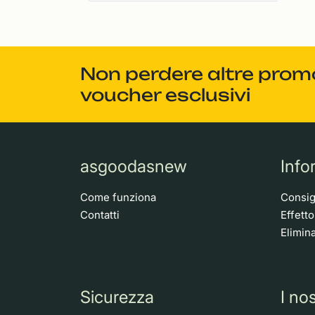
Non perdere altre promoz
voucher esclusivi
asgoodasnew
Info
Come funziona
Consigl
Contatti
Effett
Elimina
Sicurezza
I nos