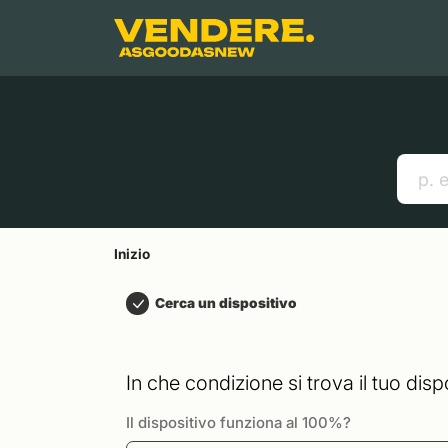
Salta a
Contenuto principale
Menu
Cerca
Inizio
Smartphones
Mac
Link utili
Inizio
Cerca un dispositivo
In che condizione si trova il tuo disp
Il dispositivo funziona al 100%?