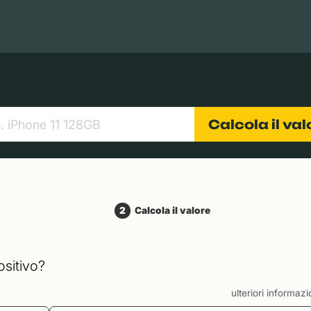
Books
Tablets
Fotocamere
Obiettivi
Calcola il va
2
Calcola il valore
ositivo?
ulteriori informaz