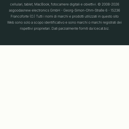
cellulari, tablet, MacBook, fotocamere digitali e obiettivi. © 2008-2026
asgoodasnew electronics GmbH - Georg-Simon-Ohm-Straße 6 - 15236
Francoforte (O.) Tutti i nomi di marchi e prodotti utilizzati in questo sito
Web sono solo a scopo identificativo e sono marchi o marchi registrati dei
rispettivi proprietari. Dati parzialmente forniti da Icecat.biz.