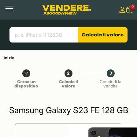
Salta a
0
Contenuto principale
Menu
Cerca
Link utili
Calcola il valore
Inizio
2
3
Cerca un
Calcola il
Concludi la
dispositivo
valore
vendita
Samsung Galaxy S23 FE 128 GB