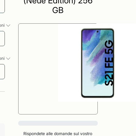
(Neue Edition) 256
GB
ioni
ioni
0%
Rispondete alle domande sul vostro