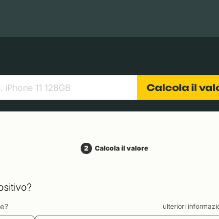
Books
Tablets
Fotocamere
Obiettivi
Calcola il va
2
Calcola il valore
ositivo?
te?
ulteriori informaz