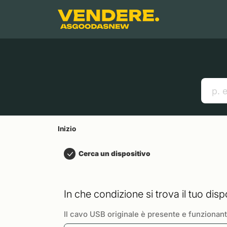
Salta a
Contenuto principale
Menu
Cerca
Inizio
Smartphones
Mac
Link utili
Inizio
Cerca un dispositivo
In che condizione si trova il tuo disp
Il cavo USB originale è presente e funzionan