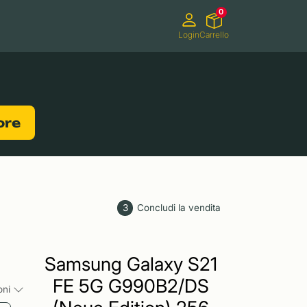
0
Login
Carrello
Videocamere
Videogiochi
lore
3
Concludi la vendita
Samsung Galaxy S21
FE 5G G990B2/DS
ioni