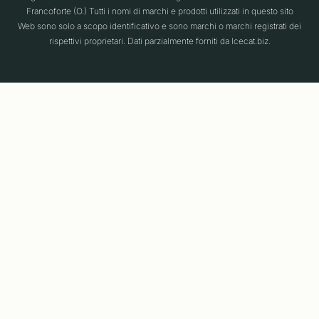
Francoforte (O.) Tutti i nomi di marchi e prodotti utilizzati in questo sito
Web sono solo a scopo identificativo e sono marchi o marchi registrati dei
rispettivi proprietari. Dati parzialmente forniti da Icecat.biz.