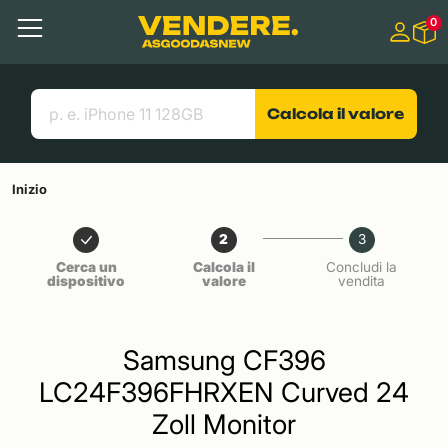
Salta a
0
Contenuto principale
Menu
Cerca
Link utili
Calcola il valore
Inizio
2
3
Cerca un
Calcola il
Concludi la
dispositivo
valore
vendita
Samsung CF396
LC24F396FHRXEN Curved 24
Zoll Monitor