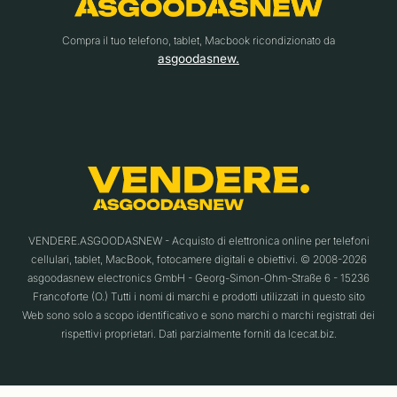
Compra il tuo telefono, tablet, Macbook ricondizionato da
asgoodasnew.
VENDERE.ASGOODASNEW - Acquisto di elettronica online per telefoni
cellulari, tablet, MacBook, fotocamere digitali e obiettivi. © 2008-2026
asgoodasnew electronics GmbH - Georg-Simon-Ohm-Straße 6 - 15236
Francoforte (O.) Tutti i nomi di marchi e prodotti utilizzati in questo sito
Web sono solo a scopo identificativo e sono marchi o marchi registrati dei
rispettivi proprietari. Dati parzialmente forniti da Icecat.biz.