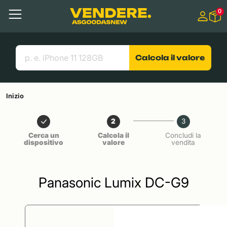
Salta a
0
Contenuto principale
Menu
Cerca
Link utili
Calcola il valore
Inizio
2
3
Cerca un
Calcola il
Concludi la
dispositivo
valore
vendita
Panasonic Lumix DC-G9