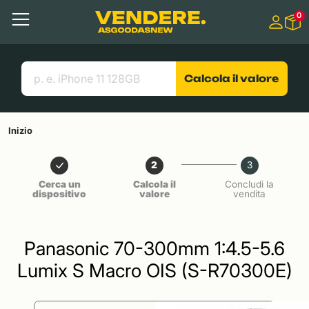
Salta a
0
Contenuto principale
Menu
Cerca
Link utili
Calcola il valore
Inizio
2
3
Cerca un
Calcola il
Concludi la
dispositivo
valore
vendita
Panasonic 70-300mm 1:4.5-5.6
Lumix S Macro OIS (S-R70300E)