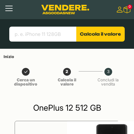
Salta a
0
Contenuto principale
Menu
Cerca
Link utili
Calcola il valore
Inizio
2
3
Cerca un
Calcola il
Concludi la
dispositivo
valore
vendita
OnePlus 12 512 GB