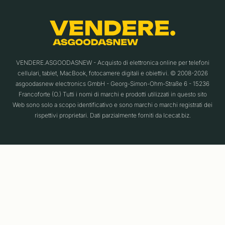
VENDERE.ASGOODASNEW - Acquisto di elettronica online per telefoni
cellulari, tablet, MacBook, fotocamere digitali e obiettivi. © 2008-2026
asgoodasnew electronics GmbH - Georg-Simon-Ohm-Straße 6 - 15236
Francoforte (O.) Tutti i nomi di marchi e prodotti utilizzati in questo sito
Web sono solo a scopo identificativo e sono marchi o marchi registrati dei
rispettivi proprietari. Dati parzialmente forniti da Icecat.biz.