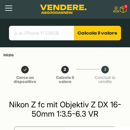
Salta a
0
Contenuto principale
Menu
Cerca
Link utili
Calcola il valore
Inizio
2
3
Cerca un
Calcola il
Concludi la
dispositivo
valore
vendita
Nikon Z fc mit Objektiv Z DX 16-
50mm 1:3.5-6.3 VR