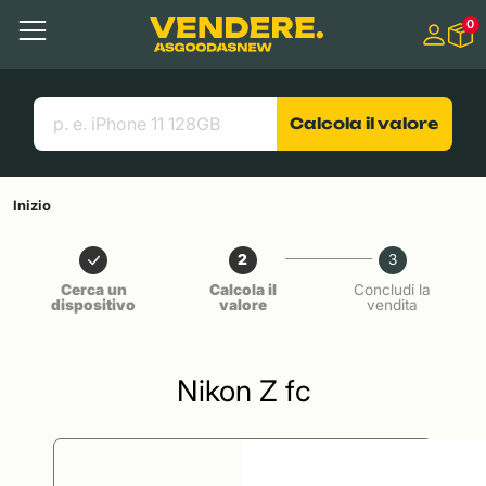
Salta a
0
Contenuto principale
Menu
Cerca
Link utili
Calcola il valore
Inizio
2
3
Cerca un
Calcola il
Concludi la
dispositivo
valore
vendita
Nikon Z fc