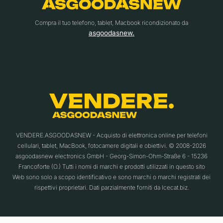
Compra il tuo telefono, tablet, Macbook ricondizionato da
asgoodasnew.
VENDERE.ASGOODASNEW - Acquisto di elettronica online per telefoni
cellulari, tablet, MacBook, fotocamere digitali e obiettivi. © 2008-2026
asgoodasnew electronics GmbH - Georg-Simon-Ohm-Straße 6 - 15236
Francoforte (O.) Tutti i nomi di marchi e prodotti utilizzati in questo sito
Web sono solo a scopo identificativo e sono marchi o marchi registrati dei
rispettivi proprietari. Dati parzialmente forniti da Icecat.biz.