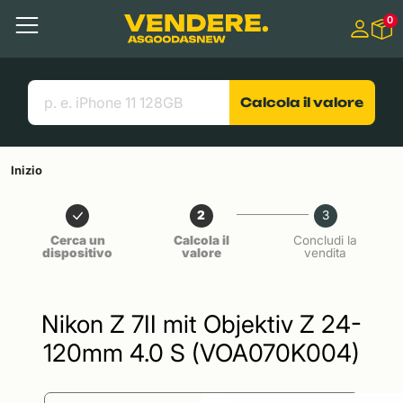
Salta a
0
Contenuto principale
Menu
Cerca
Link utili
Calcola il valore
Inizio
2
3
Cerca un
Calcola il
Concludi la
dispositivo
valore
vendita
Nikon Z 7II mit Objektiv Z 24-
120mm 4.0 S (VOA070K004)