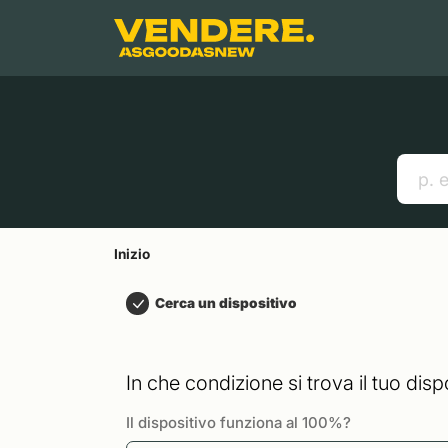
Salta a
Contenuto principale
Menu
Cerca
Inizio
Smartphones
Mac
Link utili
Inizio
Cerca un dispositivo
In che condizione si trova il tuo disp
Il dispositivo funziona al 100%?