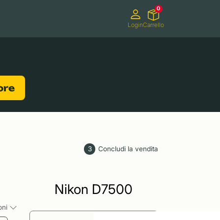
0
Login
Carrello
Videocamere
Videogiochi
lore
3
Concludi la vendita
Nikon D7500
ioni