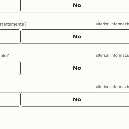
No
correttamente?
ulteriori informaz
No
nale?
ulteriori informaz
No
ulteriori informaz
No