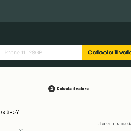
Books
Tablets
Fotocamere
Obiettivi
Calcola il va
2
Calcola il valore
ositivo?
ulteriori informaz