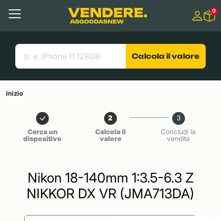
Salta a
0
Contenuto principale
Menu
Cerca
Link utili
Calcola il valore
Inizio
2
3
Cerca un
Calcola il
Concludi la
dispositivo
valore
vendita
Nikon 18-140mm 1:3.5-6.3 Z
NIKKOR DX VR (JMA713DA)