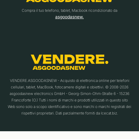
Compra il tuo telefono, tablet, Macbook ricondizionato da
asgoodasnew.
VENDERE.ASGOODASNEW - Acquisto di elettronica online per telefoni
cellulari, tablet, MacBook, fotocamere digitali e obiettivi. © 2008-2026
asgoodasnew electronics GmbH - Georg-Simon-Ohm-Straße 6 - 15236
Francoforte (O.) Tutti i nomi di marchi e prodotti utilizzati in questo sito
Web sono solo a scopo identificativo e sono marchi o marchi registrati dei
rispettivi proprietari. Dati parzialmente forniti da Icecat.biz.