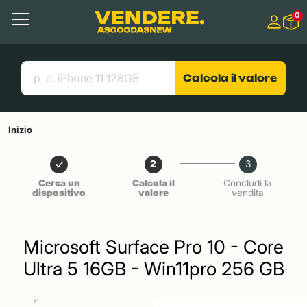
Salta a
0
Contenuto principale
Menu
Cerca
Link utili
Calcola il valore
Inizio
2
3
Cerca un
Calcola il
Concludi la
dispositivo
valore
vendita
Microsoft Surface Pro 10 - Core
Ultra 5 16GB - Win11pro 256 GB