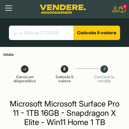
Salta a
0
Contenuto principale
Menu
Cerca
Link utili
Calcola il valore
Inizio
2
3
Cerca un
Calcola il
Concludi la
dispositivo
valore
vendita
Microsoft Microsoft Surface Pro
11 - 1TB 16GB - Snapdragon X
Elite - Win11 Home 1 TB