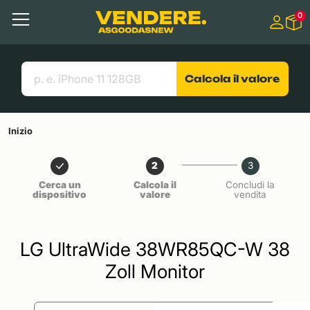
Salta a
0
Contenuto principale
Menu
Cerca
Link utili
Calcola il valore
Inizio
2
3
Cerca un
Calcola il
Concludi la
dispositivo
valore
vendita
LG UltraWide 38WR85QC-W 38
Zoll Monitor