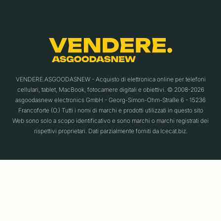
VENDERE.ASGOODASNEW - Acquisto di elettronica online per telefoni
cellulari, tablet, MacBook, fotocamere digitali e obiettivi. © 2008-2026
asgoodasnew electronics GmbH - Georg-Simon-Ohm-Straße 6 - 15236
Francoforte (O.) Tutti i nomi di marchi e prodotti utilizzati in questo sito
Web sono solo a scopo identificativo e sono marchi o marchi registrati dei
rispettivi proprietari. Dati parzialmente forniti da Icecat.biz.