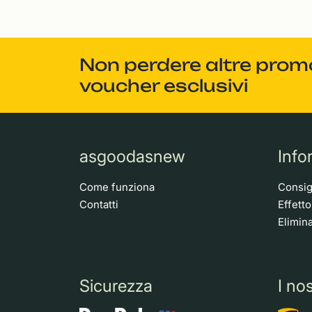
Non perdere altre promoz
voucher esclusivi
asgoodasnew
Info
Come funziona
Consigl
Contatti
Effett
Elimina
Sicurezza
I nos