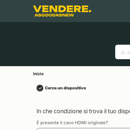
Salta a
Contenuto principale
Menu
Cerca
Inizio
Smartphones
Mac
Link utili
Inizio
Cerca un dispositivo
In che condizione si trova il tuo disp
È presente il cavo HDMI originale?