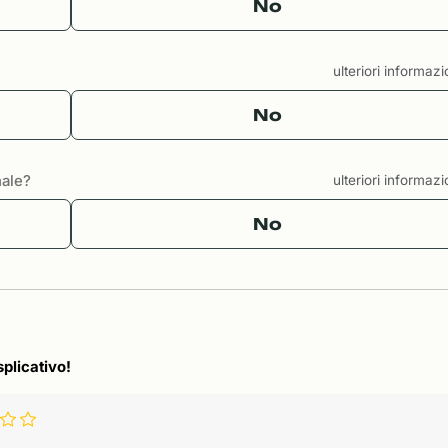
No
ulteriori informaz
No
nale?
ulteriori informaz
No
splicativo!