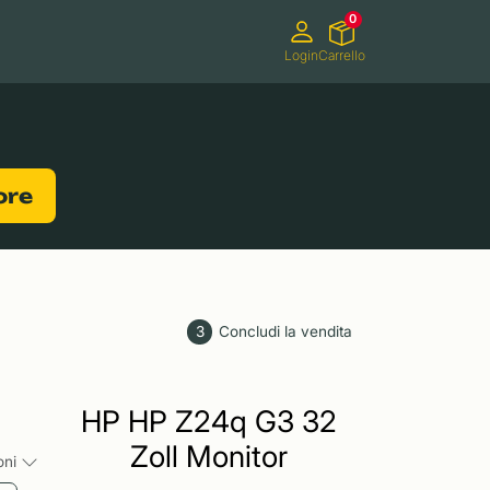
0
Login
Carrello
Videocamere
Videogiochi
lore
3
Concludi la vendita
HP HP Z24q G3 32
Zoll Monitor
ioni