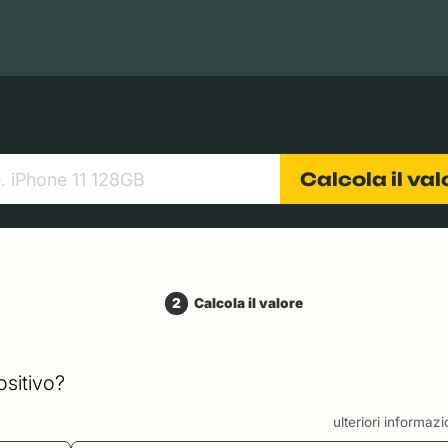
Books
Tablets
Fotocamere
Obiettivi
Calcola il va
2
Calcola il valore
ositivo?
ulteriori informaz