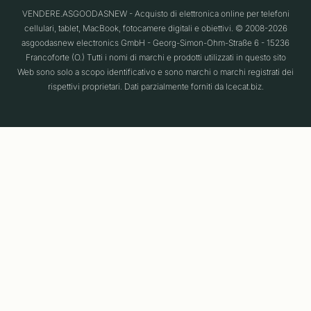
VENDERE.ASGOODASNEW - Acquisto di elettronica online per telefoni
cellulari, tablet, MacBook, fotocamere digitali e obiettivi. © 2008-2026
asgoodasnew electronics GmbH - Georg-Simon-Ohm-Straße 6 - 15236
Francoforte (O.) Tutti i nomi di marchi e prodotti utilizzati in questo sito
Web sono solo a scopo identificativo e sono marchi o marchi registrati dei
rispettivi proprietari. Dati parzialmente forniti da Icecat.biz.