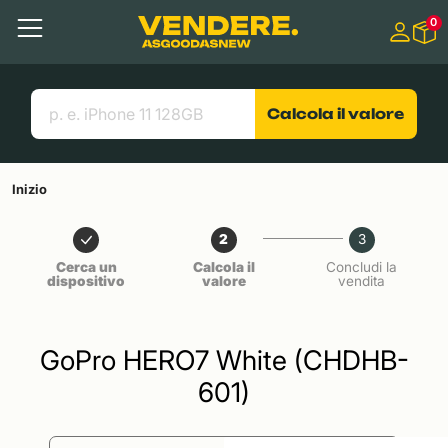
Salta a
0
Contenuto principale
Menu
Cerca
Link utili
Calcola il valore
Inizio
2
3
Cerca un
Calcola il
Concludi la
dispositivo
valore
vendita
GoPro HERO7 White (CHDHB-
601)