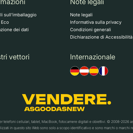
rmazioni
Note legali
i sull'imballaggio
Note legali
o Eco
Informativa sulla privacy
zione dei dati
Condizioni generali
Dichiarazione di Accessibilità
tri vettori
Internazionale
telefoni cellulari, tablet, MacBook, fotocamere digitali e obiettivi. © 2008-20
ilizzati in questo sito Web sono solo a scopo identificativo e sono marchi o marchi regis