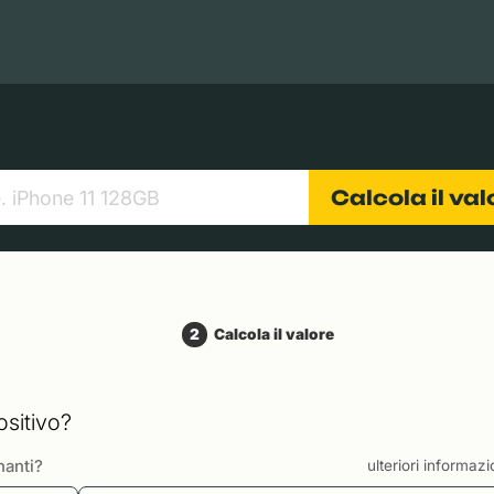
Books
Tablets
Fotocamere
Obiettivi
Calcola il va
2
Calcola il valore
ositivo?
nanti?
ulteriori informaz