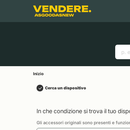
Salta a
Contenuto principale
Menu
Cerca
Inizio
Smartphones
Mac
Link utili
Inizio
Cerca un dispositivo
In che condizione si trova il tuo disp
Gli accessori originali sono presenti e funzio