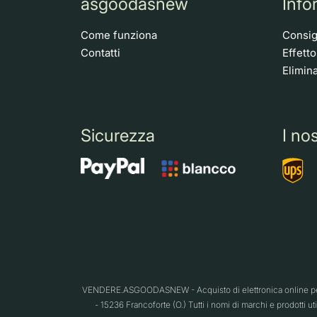
asgoodasnew
Info
Come funziona
Consigl
Contatti
Effett
Elimina
Sicurezza
I nos
VENDERE.ASGOODASNEW - Acquisto di elettronica online per 
- 15236 Francoforte (O.) Tutti i nomi di marchi e prodotti ut