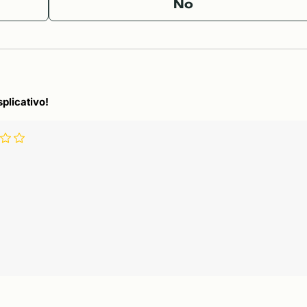
No
splicativo!