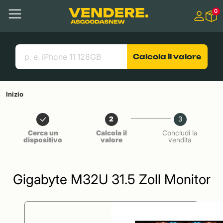
Salta a
0
Contenuto principale
Menu
Cerca
Link utili
Calcola il valore
Inizio
2
3
Cerca un
Calcola il
Concludi la
dispositivo
valore
vendita
Gigabyte M32U 31.5 Zoll Monitor