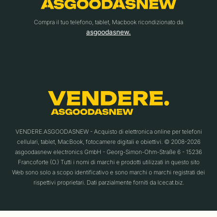
Compra il tuo telefono, tablet, Macbook ricondizionato da
asgoodasnew.
VENDERE.ASGOODASNEW - Acquisto di elettronica online per telefoni
cellulari, tablet, MacBook, fotocamere digitali e obiettivi. © 2008-2026
asgoodasnew electronics GmbH - Georg-Simon-Ohm-Straße 6 - 15236
Francoforte (O.) Tutti i nomi di marchi e prodotti utilizzati in questo sito
Web sono solo a scopo identificativo e sono marchi o marchi registrati dei
rispettivi proprietari. Dati parzialmente forniti da Icecat.biz.