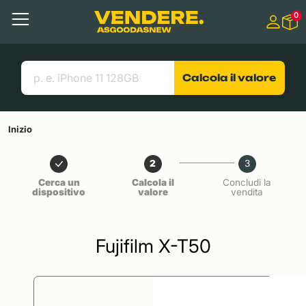
Salta a
0
Contenuto principale
Menu
Cerca
Link utili
Calcola il valore
Inizio
2
3
Cerca un
Calcola il
Concludi la
dispositivo
valore
vendita
Fujifilm X-T50