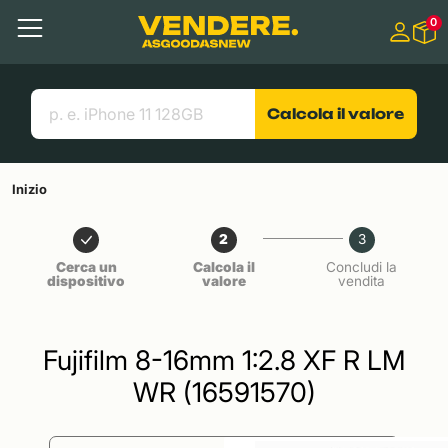
Salta a
0
Contenuto principale
Menu
Cerca
Link utili
Calcola il valore
Inizio
2
3
Cerca un
Calcola il
Concludi la
dispositivo
valore
vendita
Fujifilm 8-16mm 1:2.8 XF R LM
WR (16591570)