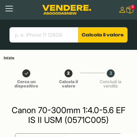
Salta a
0
Contenuto principale
Menu
Cerca
Link utili
Calcola il valore
Inizio
2
3
Cerca un
Calcola il
Concludi la
dispositivo
valore
vendita
Canon 70-300mm 1:4.0-5.6 EF
IS II USM (0571C005)