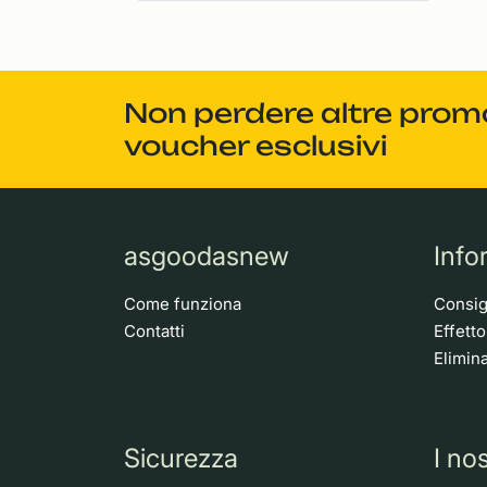
Non perdere altre promoz
voucher esclusivi
asgoodasnew
Info
Come funziona
Consigl
Contatti
Effett
Elimina
Sicurezza
I nos