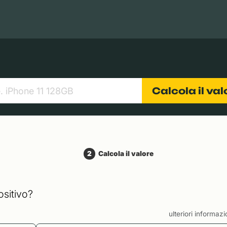
Books
Tablets
Fotocamere
Obiettivi
Calcola il va
2
Calcola il valore
ositivo?
ulteriori informaz