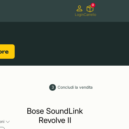
0
Login
Carrello
Videocamere
Videogiochi
lore
3
Concludi la vendita
Bose SoundLink
Revolve II
ioni