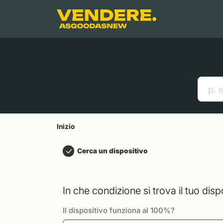
Salta a
Contenuto principale
Menu
Cerca
Inizio
Smartphones
Mac
Link utili
Inizio
Cerca un dispositivo
In che condizione si trova il tuo disp
Il dispositivo funziona al 100%?