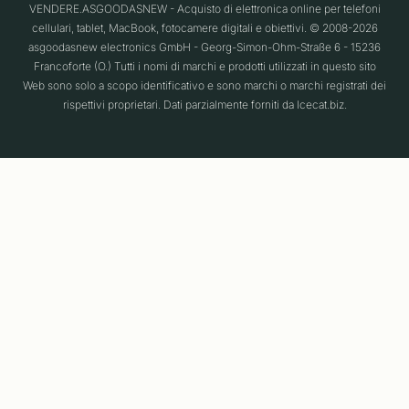
VENDERE.ASGOODASNEW - Acquisto di elettronica online per telefoni
cellulari, tablet, MacBook, fotocamere digitali e obiettivi. © 2008-2026
asgoodasnew electronics GmbH - Georg-Simon-Ohm-Straße 6 - 15236
Francoforte (O.) Tutti i nomi di marchi e prodotti utilizzati in questo sito
Web sono solo a scopo identificativo e sono marchi o marchi registrati dei
rispettivi proprietari. Dati parzialmente forniti da Icecat.biz.