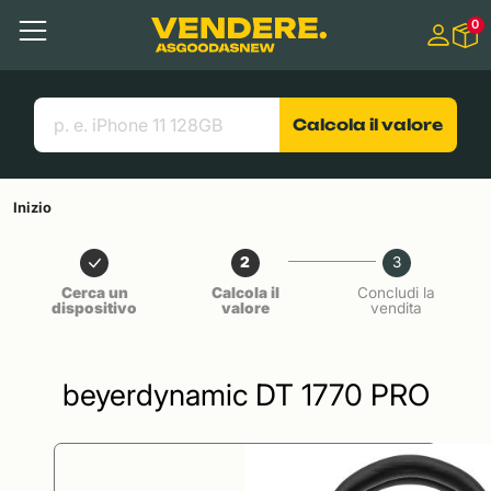
Salta a
0
Contenuto principale
Menu
Cerca
Link utili
Calcola il valore
Inizio
2
3
Cerca un
Calcola il
Concludi la
dispositivo
valore
vendita
beyerdynamic DT 1770 PRO