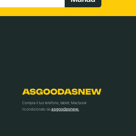
Compra il tuo telefono, tablet, Macbook
asgoodasnew.
ricondizionato da