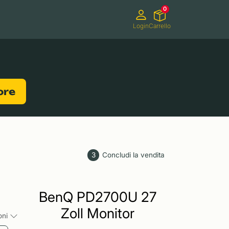
0
Login
Carrello
Videocamere
Videogiochi
lore
3
Concludi la vendita
BenQ PD2700U 27
Zoll Monitor
ioni