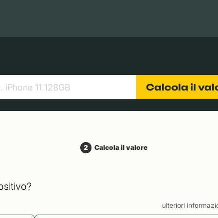
Books
Tablets
Fotocamere
Obiettivi
Calcola il va
2
Calcola il valore
ositivo?
ulteriori informaz