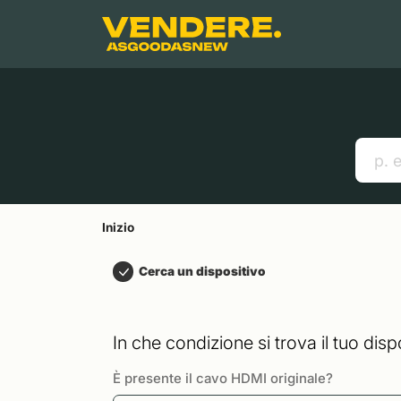
Salta a
Contenuto principale
Menu
Cerca
Inizio
Smartphones
Mac
Link utili
Inizio
Cerca un dispositivo
In che condizione si trova il tuo disp
È presente il cavo HDMI originale?