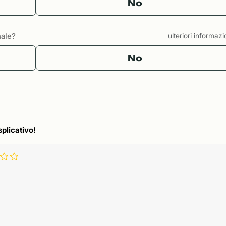
No
nale?
ulteriori informaz
No
splicativo!