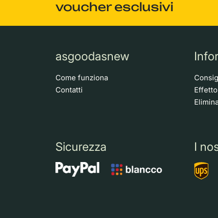
voucher esclusivi
asgoodasnew
Info
Come funziona
Consigl
Contatti
Effett
Elimina
Sicurezza
I nos