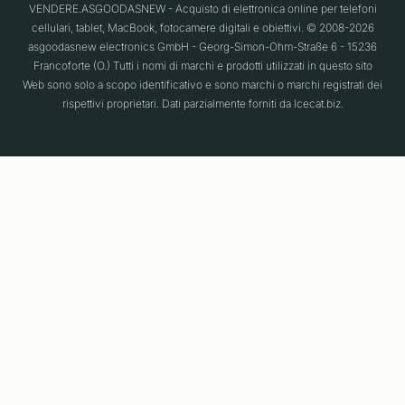
VENDERE.ASGOODASNEW - Acquisto di elettronica online per telefoni
cellulari, tablet, MacBook, fotocamere digitali e obiettivi. © 2008-2026
asgoodasnew electronics GmbH - Georg-Simon-Ohm-Straße 6 - 15236
Francoforte (O.) Tutti i nomi di marchi e prodotti utilizzati in questo sito
Web sono solo a scopo identificativo e sono marchi o marchi registrati dei
rispettivi proprietari. Dati parzialmente forniti da Icecat.biz.