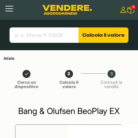
Salta a
0
Contenuto principale
Menu
Cerca
Link utili
Calcola il valore
Inizio
2
3
Cerca un
Calcola il
Concludi la
dispositivo
valore
vendita
Bang & Olufsen BeoPlay EX