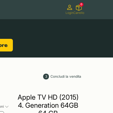
0
Login
Carrello
Videocamere
Videogiochi
lore
3
Concludi la vendita
Apple TV HD (2015)
4. Generation 64GB
ioni