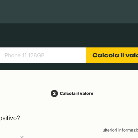
Books
Tablets
Fotocamere
Obiettivi
Calcola il va
2
Calcola il valore
ositivo?
ulteriori informaz