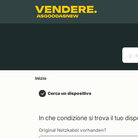
Salta a
Contenuto principale
Menu
Cerca
Inizio
Smartphones
Mac
Link utili
Inizio
Cerca un dispositivo
In che condizione si trova il tuo disp
Original Netzkabel vorhanden?